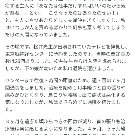
宅する主人に「あなたは仕事だけすればいいのだから気
が楽ね！」とか、「こうなったのはあなたのせい！」
と、主人にやつあたりをして夫婦仲もぎくしゃくし、私
はいつしか人を責めるばかりで何事も悪く考えてしまう
だけの人間になっていました。
その頃です。松井先生が出演されていたテレビを拝見し、
東京脳神経センターに予約をしたのです。当時の問診表の
数は26個ありました。松井先生からは入院を進められま
したが、下の娘が幼いため私は通院を選びました。
センターまで往復３時間の距離のため、週３回の７ヶ月
間通院をしました。治療を始め１月半経つと首の張りや
痛みがひどくなり、肩こりや腰痛も出て症状は悪化する
気になりましたが、私はあきらめずに通院を続けまし
た。
３ヶ月を過ぎた頃ふらつきの回数が減り、首の張りも治
療後は楽に感じるようになりました。４ヶ月、５ヶ月経