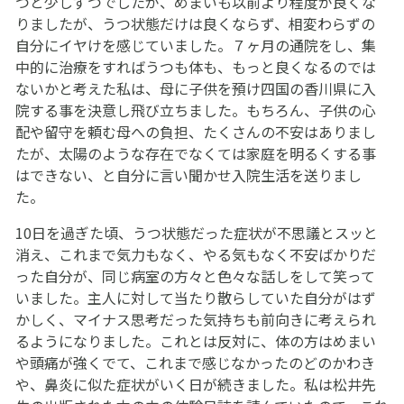
つと少しずつでしたが、めまいも以前より程度が良くな
りましたが、うつ状態だけは良くならず、相変わらずの
自分にイヤけを感じていました。７ヶ月の通院をし、集
中的に治療をすればうつも体も、もっと良くなるのでは
ないかと考えた私は、母に子供を預け四国の香川県に入
院する事を決意し飛び立ちました。もちろん、子供の心
配や留守を頼む母への負担、たくさんの不安はありまし
たが、太陽のような存在でなくては家庭を明るくする事
はできない、と自分に言い聞かせ入院生活を送りまし
た。
10日を過ぎた頃、うつ状態だった症状が不思議とスッと
消え、これまで気力もなく、やる気もなく不安ばかりだ
った自分が、同じ病室の方々と色々な話しをして笑って
いました。主人に対して当たり散らしていた自分がはず
かしく、マイナス思考だった気持ちも前向きに考えられ
るようになりました。これとは反対に、体の方はめまい
や頭痛が強くでて、これまで感じなかったのどのかわき
や、鼻炎に似た症状がいく日が続きました。私は松井先