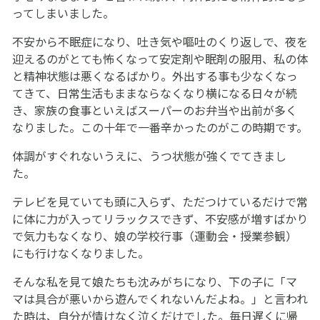
ってしまいました。
不安から不眠症になり、吐き気や嘔吐のくり返しで、夜を
迎えるのがとても怖くなって安定剤や眠剤の服用、私の体
と精神状態は悪くなるばかり。外出する事も少なくなっ
てきて、日常生活もままならなくなり横になる日々が続
き、家族の食事といえばスーパーのお弁当や出前が多く
なりました。この十年で一番辛かったのがこの時期です。
体調がすぐれないうえに、うつ状態が強くでてきまし
た。
テレビを見ていても頭に入らず、ただつけているだけで常
に体に力が入ってリラックスできず、不安感が増すばかり
で気力もなくなり、娘の学校行事（運動会・授業参観）
にも行けなくなりました。
そんな私を見て娘たちも沈みがちになり、下の子に「マ
マは具合が悪いから遊んでくれないんだよね。」と言われ
た時は、自分が情けなく泣くだけでした。毎日遅くに帰