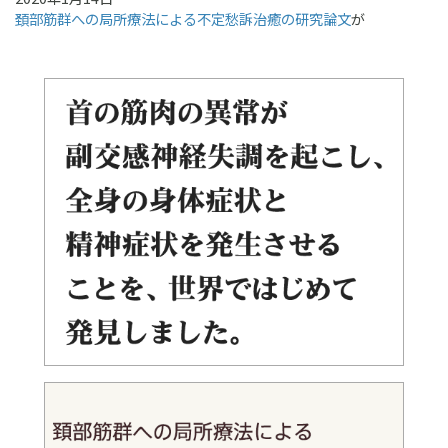
頚部筋群への局所療法による不定愁訴治癒の研究論文
が
European Spine Journalに掲載されました。
2019年12月30日
読売新聞・西部版くらし家庭面に「
スマホ首に注意②
」として記
事が掲載されました。
2019年12月23日
読売新聞・西部版のくらし家庭面に「
スマホ首に注意①
」として
松井医師の記事が掲載されました。
2019年10月18日
週刊朝日「
名医が教える日本人の病気最新治療
」にむち打ち症に
よる、松井医師の「首こり病」不定愁訴治療の記事が掲載されま
した。
2019年8月5日
HealthPress（ヘルスプレス）に、ムチウチに伴う数々の不定愁
訴治療に関する取材記事「
難治性むちうち症からなぜ多くの不定
愁訴がおきてしまうのか？
」が掲載されました。
2019年8月1日
HealthPress（ヘルスプレス）に、ムチウチに伴う数々の不定愁