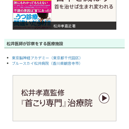
おすすめ病院に当センターが掲載されました。
2019年4月2日
芸文社「はつらつ元気」5月号の「
耳鳴り・めまいの解消法
」に
松井孝嘉近著
松井先生の記事が掲載されました。
松井式555体操も詳しく紹介されています。
2019年3月20日
松井医師が診察をする医療施設
あさイチ「知らないとコワイ！ 自律神経の不調」（NHKオン
デマンド）
東京脳神経アカデミー（東京都千代田区）
2019年3月20日
ブルースカイ松井病院（香川県観音寺市）
ＮＨＫ「あさイチ」知らないとコワイ！自律神経の不調に北條医
師がスタジオ生出演しました。
2019年2月5日
サンデー毎日に松井先生の取材記事「
首こり解消健康法で10歳若
返る
」の記事が掲載されました。
2019年1月8日
gooニュースに「「風邪ひいたかも…」そんなときは蒸しタオル
で◯◯を温めよう！」の記事が掲載されました。
2019年1月8日