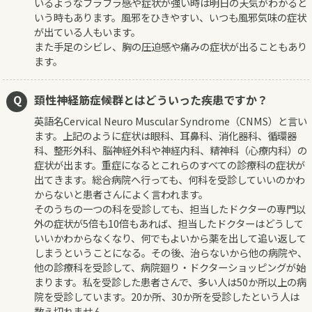
いるようなフラフラ感や症状が強い時は明日の天気がわかると
いう時もあります。風邪をひきやすい、いつも風邪気味の症状
が出ている人もいます。
また手足のシビレ、胸の圧迫感や痛みの症状が出ることもあり
ます。
頚性神経筋症候群とはどういった疾患ですか？
英語名Cervical Neuro Muscular Syndrome（CNMS）と言い
ます。上記のように症状は眼科、耳鼻科、消化器科、循環器
科、整形外科、脳神経外科や神経内科、精神科（心療内科）の
症状が出ます。重症になるとこれらのすべての診療科の症状が
出てきます。総合病院へ行っても、何科を受診していいのかわ
からないと患者さんによく言われます。
そのうちの一つの科を受診しても、担当したドクターの専門以
外の症状が5倍も10倍もあれば、担当したドクターはどうして
いいかわからなくなり、何でもよいから薬を出して追い返して
しまうということになる。その後、治らないから他の病院や、
他の診療科を受診して、病院廻り・ドクターショッピングが始
まります。私を受診した患者さんで、多い人は50か所以上の病
院を受診しています。20か所、30か所を受診したという人は
数え切れません。