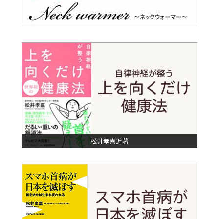
法確立へ突破口」頸局所への物理療法で全身の不定愁訴が80％以
上回復
”の記事が掲載されました。
2019年6月5日
＜プレスリリース＞
全身の不定愁訴を伴う「むち打ち症」の病態解明・原因療法確立
への突破口
2019年6月5日
＜
研究論文がイギリスのジャーナル「BMC Musculoskeletal
Disorders」に掲載されました
＞
東京脳神経センター（理事長・松井孝嘉）の研究チームが複数の
不定愁訴を伴う難治性むち打ち症の入院患者を対象に独自に開発
した頚部筋群への物理療法を行なった結果、退院時には殆どの全
身の不定症状が80％以上の回復率を示しました。その成果を報告
松井孝嘉近著
した論文がBMC Musculoskeletal Disordersに掲載されまし
た。
2019年6月
芸文社「はつらつ元気 7月号」に松井先生の記事「
上を向くだ
けで頭痛・冷え・不眠・自律神経が改善
」が掲載されました。
2019年5月7日
週刊女性5月7日・14日合併号の「専門外来知っトクガイド」の