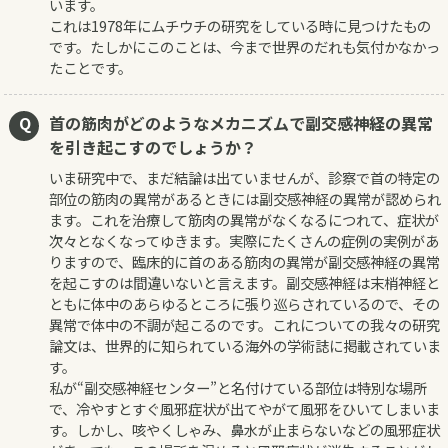
います。
これは1978年にムチウチの研究をしている時に見つけたもの
です。たしかにこのことは、今まで世界のだれも気付かなかっ
たことです。
首の筋肉がどのようなメカニズムで副交感神経の異常
を引き起こすのでしょうか？
いま研究中で、まだ結論は出ていませんが、診察で首の特定の
部位の筋肉の異常があるときには副交感神経の異常が認められ
ます。これを治療して筋肉の異常がなくなるにつれて、症状が
次々となくなってゆきます。実際にたくさんの症例の実例があ
りますので、臨床的に首のある筋肉の異常が副交感神経の異常
を起こすのは間違いないと言えます。副交感神経は末梢神経と
ともに体中のあらゆるところに張り巡らされているので、その
異常で体中の不調が起こるのです。これについての我々の研究
論文は、世界的に知られている海外の学術誌に掲載されていま
す。
私が“副交感神経センター”と名付けている部位は特別な場所
で、冷やすとすぐ風邪症状が出てやがて風邪をひいてしまいま
す。しかし、咳やくしゃみ、鼻水が止まらないなどの風邪症状