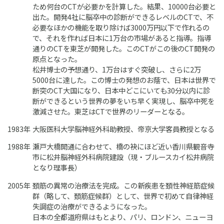
ため何台のCTが必要かを計算した。結果、10000台必要と
出た。開発4社に脳卒中の診断ができるレベルのCTで、不
必要なほかの機能を取り除けば3000万円以下で作れるの
で、それを作れば日本に1万台の市場があると指導。指導
通りのCTを東芝が開発した。このCTがこの後のCT開発の
原点となった。
松井博士の予想通り、1万台はすぐ突破し、さらに2万
5000台に達した。この博士の発想のお蔭で、日本は世界で
断突のCT大国になり、日本中どこにいても30分以内に診
断ができるという世界の夢をいち早く実現し、脳卒中死を
激減させた。東芝はCTで世界のリーダーとなる。
1983年
大阪医科大学脳神経外科助教授、帝京大学客員教授となる
1988年
瀬戸大橋開通に合わせて、橋の袂にほど近い香川県観音寺
市に松井脳神経外科病院建設（現・ブルースカイ松井病院
となり理事長）
2005年
頚筋の異常の治療法を完成。この新疾患を頚性神経筋症候
群（略して、頚筋症候群）として、世界で初めて自律神経
失調症の治療ができるようになった。
日本の全都道府県はもとより、パリ、ロンドン、ニューヨ