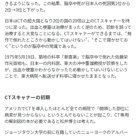
きるようになった。この結果、脳卒中死が日本人の死因第1位から
2位→3位と下がった。
日本はCTの超大国となり2位の国の20倍以上のCTスキャナーを持
つに至った。出血と梗塞は治療がまったく逆のため、診断を誤って
治療すると大変なことになる。CTスキャナーができるまでは、“発
作で倒れたところから動かしてはいけない”、“そこで寝かせてお
く”というのが脳卒中の常識であった。
1975年5月19日、築地の料亭「新喜楽」で脳卒中で倒れた佐藤栄
作元首相も、日本一の内科医、東大の冲中重雄教授が診察をした
が、出血か梗塞かわからなかったため動かしてはいけないという
ことで、東大病院へ転送せず料亭に寝かせたままとなった。
CTスキャナーの初期
アメリカでCTを導入したほとんど全ての病院で「開頭した部位に
病変が見つからない」というとんでもないことが起こり、CT専用
の解剖図の本が必要であると松井博士は考えた。
ジョージタウン大学の前に在籍していたニューヨークのアルバー