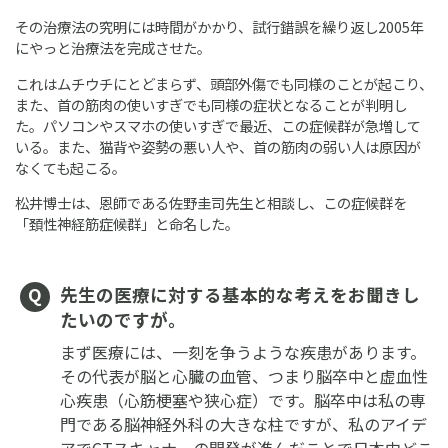
その治療法の究明には時間がかかり、試行錯誤を繰り返し2005年
にやっと治療法を完成させた。
これはムチウチにとどまらず、頭部外傷でも同様のことが起こり、
また、首の筋肉の使いすぎでも同様の症状となることが判明し
た。パソコンやスマホの使いすぎで最近、この症候群が急増して
いる。また、猫背や姿勢の悪い人や、首の筋肉の弱い人は原因が
なくても起こる。
松井博士は、恩師である佐野圭司先生と相談し、この症候群を
「頚性神経筋症候群」と命名した。
先生の医療に対する基本的な考えをお聞きし
たいのですが。
まず医療には、一刻を争うような疾患があります。
その代表が脳と心臓の血管、つまり脳卒中と虚血性
心疾患（心筋梗塞や狭心症）です。脳卒中は私の専
門である脳神経外科の大きな柱ですが、私のアイデ
アでCTスキャナーの開発が進んだことで日本中どこ