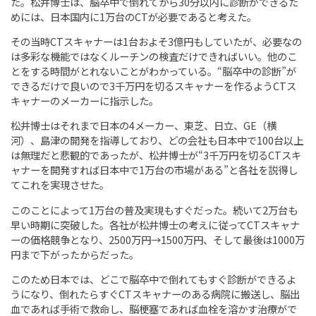
た。松井博士は、脳卒中で倒れてから30分以内に診断ができるた
めには、日本国内に1万台のCTが必要であると考えた。
その当時CTスキャナーは1台およそ3億円もしていたが、必要なの
は多彩な機能ではなくルーチンの検査だけできればいい。他のこ
とをする時間がとれないことがわかっている。“脳卒中の診断”が
できるだけで良いので3千万円を切るスキャナーを作るようCTス
キャナーのメーカーに指示した。
松井博士はそれまで日本の4メーカー、東芝、日立、GE（横
河）、島津の開発を指導しており、どの会社も日本中で100台以上
は無理だと悲観的であったが、松井博士が“3千万円を切るCTスキ
ャナーを開発すれば日本中で1万台の市場がある”と各社を説得し
てこれを実現させた。
このことによって1万台の普及実現もすぐだった。続いて2万台も
早い時期に突破した。各社が松井博士の考えに従ってCTスキャナ
ーの価格競争となり、2500万円→1500万円、そして最後は1000万
円まで下がったからだった。
このため日本では、どこで脳卒中で倒れてもすぐ診断ができるよ
うになり、倒れたらすぐCTスキャナーのある病院に搬送し、脳出
血であれば手術で救命し、脳梗塞であれば血栓を溶かす治療がで