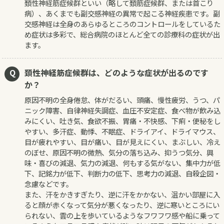
頚性神経筋症候群といい（略して頚筋症候群、または首こり
病）、あくまでも副交感神経の異常で起こる神経疾患です。副
交感神経は全身のあらゆるところのコントロールをしているた
め症状は多彩で、総合病院のほとんど全ての診療科の症状が出
ます。
頚性神経筋症候群は、どのような症状が出るのです
か？
原因不明の全身倦怠、体がだるい、頭痛、慢性疲労、うつ、パ
ニック障害、自律神経失調症、血圧不安定症、食べ物が飲み込
みにくい、吐き気、食欲不振、胃痛・不快感、下痢・便秘をし
やすい、多汗症、動悸、不眠症、ドライアイ、ドライマウス、
目が疲れやすい、目が痛い、目が見えにくい、まぶしい、冷え
のぼせ、原因不明の微熱、気分の落ち込み、抑うつ気分、興
味・喜びの減退、気力の減退、何もする気がない、集中力が低
下、記銘力が低下、判断力の低下、思考力の減退、自殺企図・
念慮などです。
また、汗をかきすぎたり、逆に汗をかかない、温かい部屋に入
ると顔が赤くなって気分が悪くなったり、逆に寒いところにい
られない、雲の上を歩いているようなフワフワ感や船に乗って