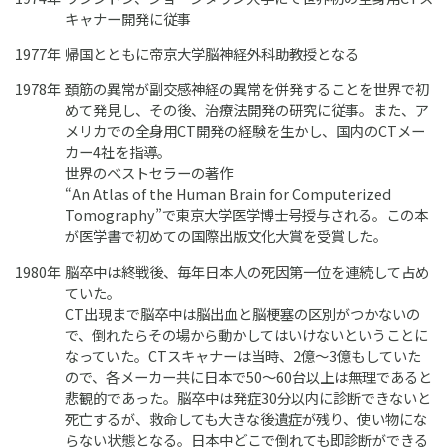
キャナー開発に従事
1977年
帰国とともに帝京大学脳神経外科助教授となる
1978年
頚筋の異常が副交感神経の異常を併発することを世界で初
めて発見し、その後、治療法開発の研究に従事。また、ア
メリカでの全身用CT開発の経験を生かし、国内のCTメー
カー4社を指導。
世界のベストセラーの著作
“An Atlas of the Human Brain for Computerized
Tomography”で東京大学医学博士号授与される。この本
が医学書で初めての国際出版文化大賞を受賞した。
1980年
脳卒中は終戦後、毎年日本人の死因第一位を連続して占め
ていた。
CT出現まで脳卒中は脳出血と脳梗塞の区別がつかないの
で、倒れたらその場から動かしてはいけないということに
なっていた。CTスキャナーは当時、2億～3億もしていた
ので、各メーカー共に日本で50～60台以上は無理であると
悲観的であった。脳卒中は発症30分以内に診断できないと
死亡するが、救命しても大きな後遺症が残り、使い物にな
らない状態となる。日本中どこで倒れても即診断ができる