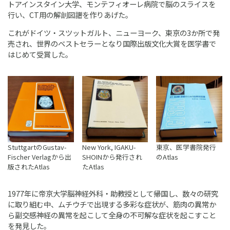
トアインスタイン大学、モンテフィオーレ病院で脳のスライスを
行い、CT用の解剖図譜を作りあげた。
これがドイツ・スツットガルト、ニューヨーク、東京の3か所で発
売され、世界のベストセラーとなり国際出版文化大賞を医学書で
はじめて受賞した。
StuttgartのGustav-
New York, IGAKU-
東京、医学書院発行
Fischer Verlagから出
SHOINから発行され
のAtlas
版されたAtlas
たAtlas
1977年に帝京大学脳神経外科・助教授として帰国し、数々の研究
に取り組む中、ムチウチで出現する多彩な症状が、筋肉の異常か
ら副交感神経の異常を起こして全身の不可解な症状を起こすこと
を発見した。