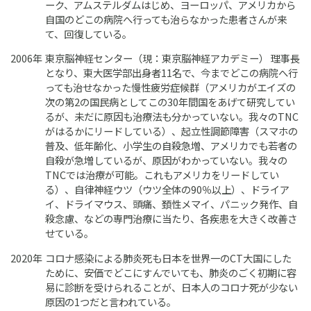
ーク、アムステルダムはじめ、ヨーロッパ、アメリカから
自国のどこの病院へ行っても治らなかった患者さんが来
て、回復している。
2006年
東京脳神経センター（現：東京脳神経アカデミー） 理事長
となり、東大医学部出身者11名で、今までどこの病院へ行
っても治せなかった慢性疲労症候群（アメリカがエイズの
次の第2の国民病としてこの30年間国をあげて研究してい
るが、未だに原因も治療法も分かっていない。我々のTNC
がはるかにリードしている）、起立性調節障害（スマホの
普及、低年齢化、小学生の自殺急増、アメリカでも若者の
自殺が急増しているが、原因がわかっていない。我々の
TNCでは治療が可能。これもアメリカをリードしてい
る）、自律神経ウツ（ウツ全体の90％以上）、ドライア
イ、ドライマウス、頭痛、頚性メマイ、パニック発作、自
殺念慮、などの専門治療に当たり、各疾患を大きく改善さ
せている。
2020年
コロナ感染による肺炎死も日本を世界一のCT大国にした
ために、安価でどこにすんでいても、肺炎のごく初期に容
易に診断を受けられることが、日本人のコロナ死が少ない
原因の1つだと言われている。