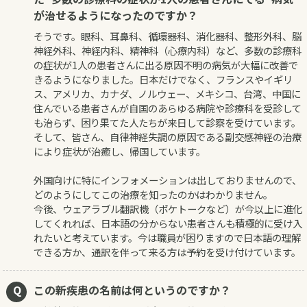
が治せるようになったのですか？
そうです。眼科、耳鼻科、循環器科、消化器科、整形外科、脳
神経外科、神経内科、精神科（心療内科）など、多数の診療科
の症状が1人の患者さんに出る原因不明の病気が大幅に改善で
きるようになりました。日本だけでなく、フランスやイギリ
ス、アメリカ、カナダ、ノルウェー、メキシコ、台湾、中国に
住んでいる患者さんが自国のあらゆる病院や診療科を受診して
も治らず、困り果てた人たちが来日して診察を受けています。
そして、皆さん、自律神経失調の原因である副交感神経の治療
により症状が治癒し、帰国しています。
外国向けに特にインフォメーションは出しておりませんので、
どのようにしてこの治療を知ったのかはわかりません。
今後、ウェアラブル翻訳機（ポケトークなど）が今以上に進化
してくれれば、日本語の分からない患者さんも積極的に受け入
れたいと考えています。今は職員が困りますので日本語の理解
できる方か、通訳を伴って来る方は予約を受け付けています。
この新疾患の名前は何というのですか？