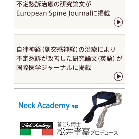
訴治療に関する取材記事「
画像診断できない難治性のむちうち症
を独自の治療法で改善
」が掲載されました。
2019年6月26日
朝日新聞デジタルに、首こり治療に関する研究記事「
難治性むち
打ち症、首の緊張緩和で不定愁訴改善 東京脳神経センターなど
研究
」が掲載されました
2019年6月26日
朝日新聞に「
難治性むち打ち症、首の緊張緩和で首の不定愁訴改
善
」の記事が掲載されました。
2019年6月14日
日本経済新聞電子版に、首こり治療に関する研究記事「
むち打ち
による全身症状、東京脳神経センターなどが一端解明
」が掲載さ
れました
2019年6月14日
日本経済新聞（夕）に「
むち打ちで不調 神経が原因か
」の記事
が掲載されました。
2019年6月13日
メディカルトリビューン（電子版）に松井先生が確立した首こり
病の治療に関する研究論文を受け“
「難治性むち打ち症の原因療