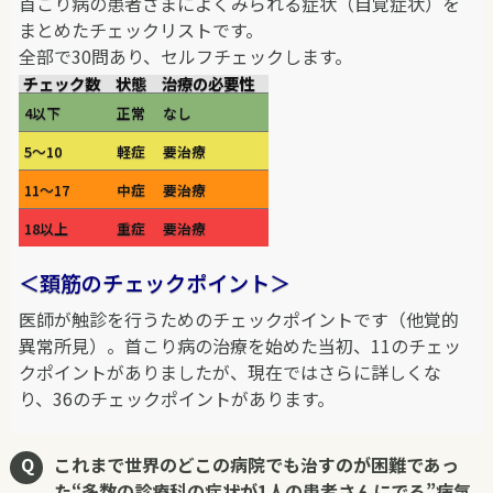
首こり病の患者さまによくみられる症状（自覚症状）を
まとめたチェックリストです。
全部で30問あり、セルフチェックします。
チェック数
状態
治療の必要性
4以下
正常
なし
5～10
軽症
要治療
11～17
中症
要治療
18以上
重症
要治療
＜頚筋のチェックポイント＞
医師が触診を行うためのチェックポイントです（他覚的
異常所見）。首こり病の治療を始めた当初、11のチェッ
クポイントがありましたが、現在ではさらに詳しくな
り、36のチェックポイントがあります。
これまで世界のどこの病院でも治すのが困難であっ
た“多数の診療科の症状が1人の患者さんにでる”病気